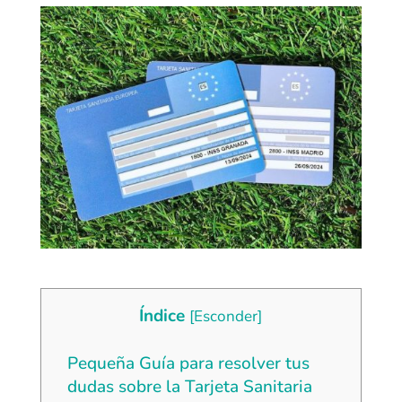
Índice
[
Esconder
]
Pequeña Guía para resolver tus
dudas sobre la Tarjeta Sanitaria