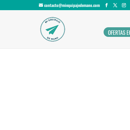
contacto@miequipajedemano.com
OFERTAS E