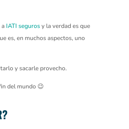
s a
IATI seguros
y la verdad es que
que es, en muchos aspectos, uno
tarlo y sacarle provecho.
fin del mundo 😉
R?