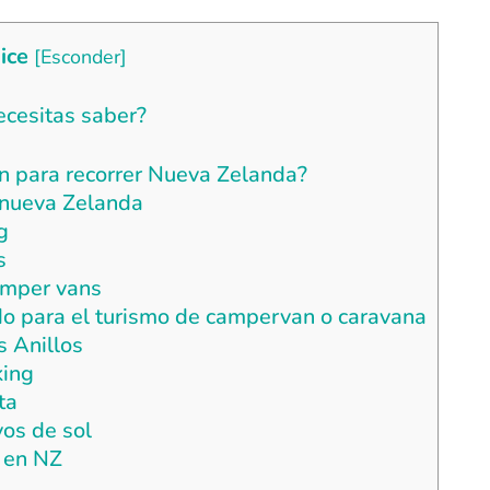
ice
[
Esconder
]
ecesitas saber?
an para recorrer Nueva Zelanda?
a nueva Zelanda
g
s
camper vans
do para el turismo de campervan o caravana
s Anillos
king
ta
yos de sol
 en NZ