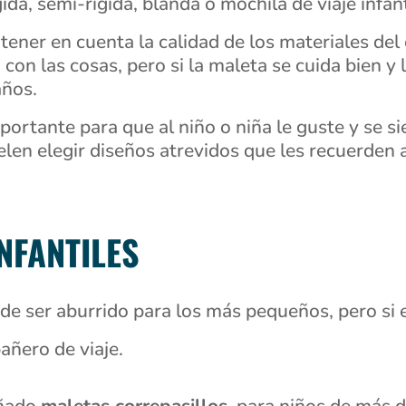
da, semi-rígida, blanda o mochila de viaje infant
er en cuenta la calidad de los materiales del e
con las cosas, pero si la maleta se cuida bien 
años.
portante para que al niño o niña le guste y se s
elen elegir diseños atrevidos que les recuerden 
NFANTILES
de ser aburrido para los más pequeños, pero si e
añero de viaje.
eñado
maletas correpasillos
, para niños de más d