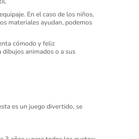
il.
quipaje. En el caso de los niños,
y los materiales ayudan, podemos
ienta cómodo y feliz
a dibujos animados o a sus
sta es un juego divertido, se
e 3 años y para todos los gustos;