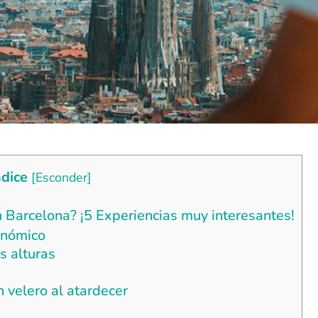
ndice
[
Esconder
]
n Barcelona? ¡5 Experiencias muy interesantes!
ronómico
s alturas
n velero al atardecer