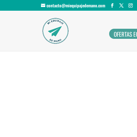
contacto@miequipajedemano.com
OFERTAS E