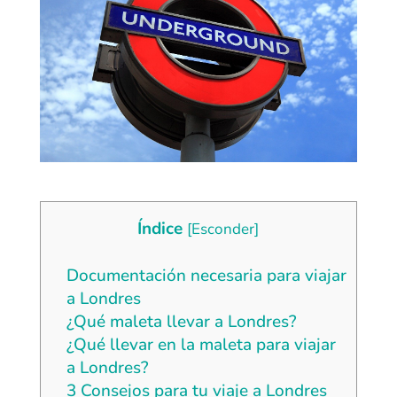
Índice
[
Esconder
]
Documentación necesaria para viajar
a Londres
¿Qué maleta llevar a Londres?
¿Qué llevar en la maleta para viajar
a Londres?
3 Consejos para tu viaje a Londres