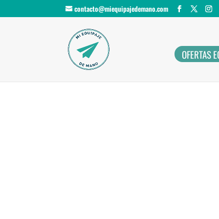
contacto@miequipajedemano.com
OFERTAS E